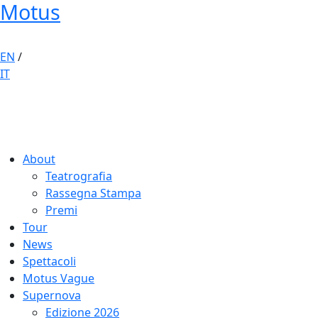
Motus
EN
/
IT
About
Teatrografia
Rassegna Stampa
Premi
Tour
News
Spettacoli
Motus Vague
Supernova
Edizione 2026