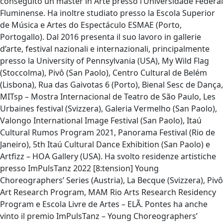
conseguito un master in Arte presso l’Universidade Federal
Fluminense. Ha inoltre studiato presso la Escola Superior
de Música e Artes do Espectáculo ESMAE (Porto,
Portogallo). Dal 2016 presenta il suo lavoro in gallerie
d’arte, festival nazionali e internazionali, principalmente
presso la University of Pennsylvania (USA), My Wild Flag
(Stoccolma), Pivô (San Paolo), Centro Cultural de Belém
(Lisbona), Rua das Gaivotas 6 (Porto), Bienal Sesc de Dança,
MITsp – Mostra Internacional de Teatro de São Paulo, Les
Urbaines festival (Svizzera), Galeria Vermelho (San Paolo),
Valongo International Image Festival (San Paolo), Itaú
Cultural Rumos Program 2021, Panorama Festival (Rio de
Janeiro), 5th Itaú Cultural Dance Exhibition (San Paolo) e
Artfizz – HOA Gallery (USA). Ha svolto residenze artistiche
presso ImPulsTanz 2022 [8:tension] Young
Choreographers’ Series (Austria), La Becque (Svizzera), Pivô
Art Research Program, MAM Rio Arts Research Residency
Program e Escola Livre de Artes – ELÃ. Pontes ha anche
vinto il premio ImPulsTanz – Young Choreographers’