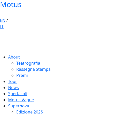
Motus
EN
/
IT
About
Teatrografia
Rassegna Stampa
Premi
Tour
News
Spettacoli
Motus Vague
Supernova
Edizione 2026